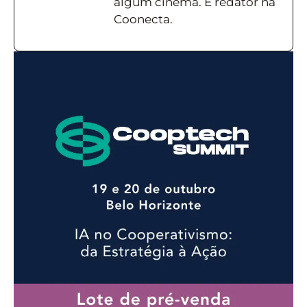
algum cinema. É redator na
Coonecta.