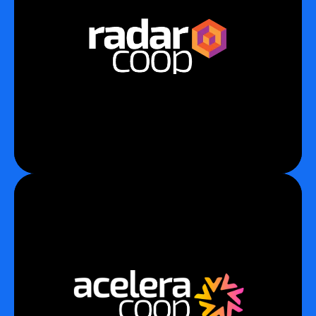
O RadarCoop é o mapeamento do ecossistema
empreendedor e inovador do cooperativismo.
Uma parceria da Coonecta com a Sicredi
Pioneira para apoiar o empreendedorismo
cooperativo.
Conheça
AceleraCoop
Somos correalizadores do primeiro programa
de aceleração de cooperativas do Brasil, o
AceleraCoop, realizado pela Sicredi Pioneira em
parceria com a Innoscience.