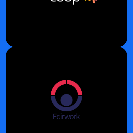
Conheça
Fairwork Pledge
Para apoiar o combate à precarização do
trabalho causada pelas plataformas, nos
tornamos parceiros do Fairwork Pledge, projeto
baseado na Universidade de Oxford e conduzido
em colaboração com organizações de todo o
mundo.
Conheça