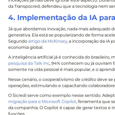
inovações jamais deve ignorar este aspecto. Durant
da Transpocred, defendeu que a tecnologia nem se
4. Implementação da IA para
Já que abordamos inovação, nada mais adequado do qu
generativa. Ela está se popularizando de forma aceler
Segundo
artigo da McKinsey
, a incorporação da IA 
economia global.
A inteligência artificial já é conhecida do brasilei
pesquisa da Talk Inc
, 94% conhecem ou já ouviram f
somente na vida pessoal é mais popular, e o aprend
Nesse cenário, o cooperativismo de crédito deve se
operações, estimulando e capacitando colaboradores
O Sicredi serve como exemplo nesse sentido. Adepta
migração para o Microsoft Copilot
, ferramenta que s
da companhia. O Copilot é capaz de gerar textos e im
funções.