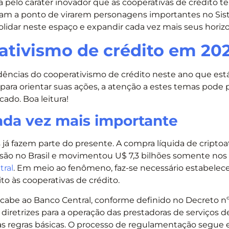
 pelo caráter inovador que as cooperativas de crédito t
ceram a ponto de virarem personagens importantes no Si
lidar neste espaço e expandir cada vez mais seus horizo
ativismo de crédito em 20
ndências do cooperativismo de crédito neste ano que est
para orientar suas ações, a atenção a estes temas pode 
do. Boa leitura!
cada vez mais importante
es já fazem parte do presente. A compra líquida de cripto
são no Brasil e movimentou U$ 7,3 bilhões somente nos
tral
. Em meio ao fenômeno, faz-se necessário estabelec
to às cooperativas de crédito.
 cabe ao Banco Central, conforme definido no Decreto nº
e diretrizes para a operação das prestadoras de serviços d
utras regras básicas. O processo de regulamentação segue