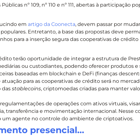
licas nº 109, nº 110 e nº 111, abertas à participação po
 Lucindo em
artigo da Coonecta
, devem passar por muda
populares. Entretanto, a base das propostas deve perm
nhos para a inserção segura das cooperativas de crédito
édito terão oportunidade de integrar a estrutura de Pre
mediárias ou custodiantes, podendo oferecer produtos e 
eiras baseadas em blockchain e DeFi (finanças descentra
e atuação para as cooperativas de crédito será no merca
o das
stablecoins
, criptomoedas criadas para manter valo
s regulamentações de operações com ativos virtuais, vis
a, transferência e movimentação internacional. Nesse c
o um agente no controle do ambiente de criptoativos.
imento presencial…