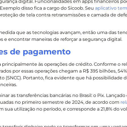
egurança digital. Funcionalidades em apps financeiros p
 Exemplo disso fica a cargo do Sicoob. Seu
aplicativo te
proteção de tela contra retransmissões e camada de def
medida que as tecnologias avançam, então uma das ten
 e encontrar maneiras de reforçar a segurança digital.
ões de pagamento
 principalmente às operações de crédito. Conforme o rel
erados por essas operações chegam a R$ 395 bilhões, 54%
to (SNCC). Portanto, fica evidente que há possibilidade 
nceiras.
 as transferências bancárias no Brasil: o Pix. Lançado
fetuadas no primeiro semestre de 2024, de acordo com
rel
 sua utilização no período, e corresponde a 21,8% do v
de transferir dinheiro pode se transformar em uma vant