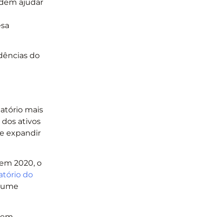
odem ajudar
m
esa
dências do
atório mais
 dos ativos
de expandir
 em 2020, o
atório do
olume
agem