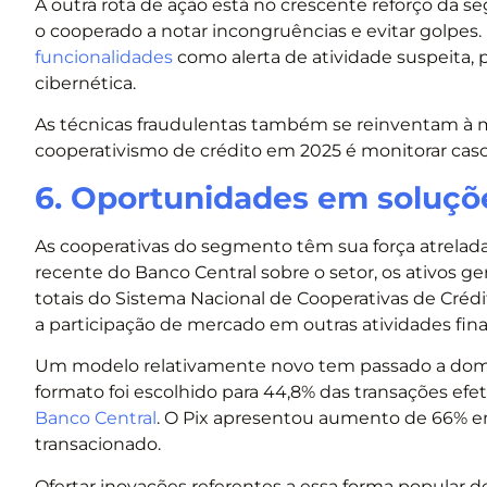
A outra rota de ação está no crescente reforço da s
o cooperado a notar incongruências e evitar golpes.
funcionalidades
como alerta de atividade suspeita, 
cibernética.
As técnicas fraudulentas também se reinventam à 
cooperativismo de crédito em 2025 é monitorar casos
6. Oportunidades em soluç
As cooperativas do segmento têm sua força atrelada
recente do Banco Central sobre o setor, os ativos g
totais do Sistema Nacional de Cooperativas de Crédi
a participação de mercado em outras atividades fina
Um modelo relativamente novo tem passado a dominar
formato foi escolhido para 44,8% das transações e
Banco Central
. O Pix apresentou aumento de 66% em
transacionado.
Ofertar inovações referentes a essa forma popular 