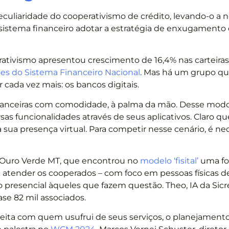
culiaridade do cooperativismo de crédito, levando-o a 
o sistema financeiro adotar a estratégia de enxugamento
rativismo apresentou crescimento de 16,4% nas carteiras
ções do Sistema Financeiro Nacional
. Mas há um grupo qu
cada vez mais: os bancos digitais.
inanceiras com comodidade, à palma da mão. Desse mod
sas funcionalidades através de seus aplicativos. Claro qu
ua presença virtual. Para competir nesse cenário, é ne
 Ouro Verde MT, que encontrou no
modelo ‘fisital’
uma fo
 atender os cooperados – com foco em pessoas físicas d
presencial àqueles que fazem questão. Theo, IA da Sicred
ase 82 mil associados.
treita com quem usufrui de seus serviços, o planejament