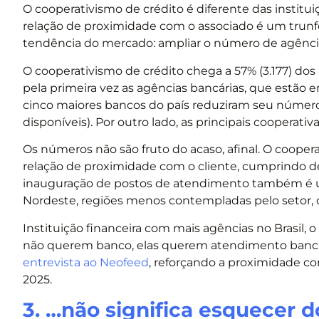
O cooperativismo de crédito é diferente das institui
relação de proximidade com o associado é um trun
tendência do mercado: ampliar o número de agênci
O cooperativismo de crédito chega a 57% (3.177) d
pela primeira vez as agências bancárias, que estão
cinco maiores bancos do país reduziram seu númer
disponíveis). Por outro lado, as principais cooperati
Os números não são fruto do acaso, afinal. O cooper
relação de proximidade com o cliente, cumprindo d
inauguração de postos de atendimento também é u
Nordeste, regiões menos contempladas pelo setor,
Instituição financeira com mais agências no Brasil, 
não querem banco, elas querem atendimento bancári
entrevista ao Neofeed
, reforçando a proximidade c
2025.
3. …não significa esquecer do