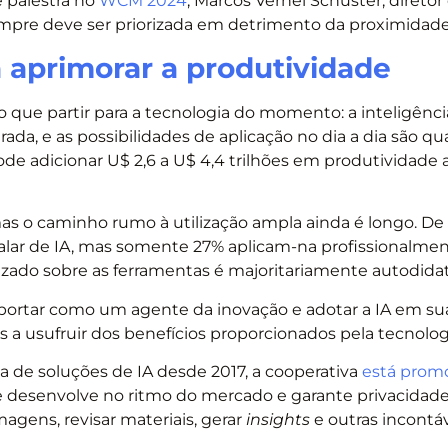
e palestra no
WCM 2024
, Marcos Vernei Schuster, diretor
mpre deve ser priorizada em detrimento da proximidad
 aprimorar a produtividade
e partir para a tecnologia do momento: a inteligência a
ada, e as possibilidades de aplicação no dia a dia são qua
pode adicionar U$ 2,6 a U$ 4,4 trilhões em produtividade 
ro, mas o caminho rumo à utilização ampla ainda é longo. 
alar de IA, mas somente 27% aplicam-na profissionalmen
izado sobre as ferramentas é majoritariamente autodidat
 portar como um agente da inovação e adotar a IA em su
 a usufruir dos benefícios proporcionados pela tecnolog
 de soluções de IA desde 2017, a cooperativa
está prom
e desenvolve no ritmo do mercado e garante privacidad
agens, revisar materiais, gerar
insights
e outras incontá