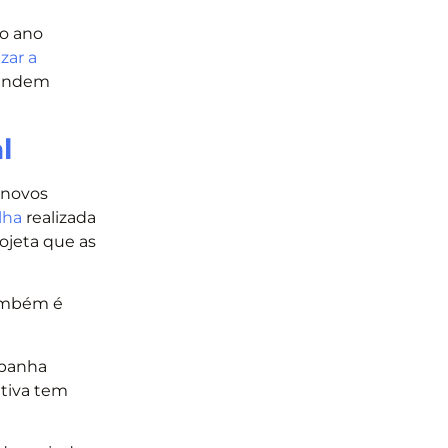
 o ano
zar a
spendem
l
 novos
lha
realizada
ojeta que as
 também é
mpanha
ativa tem