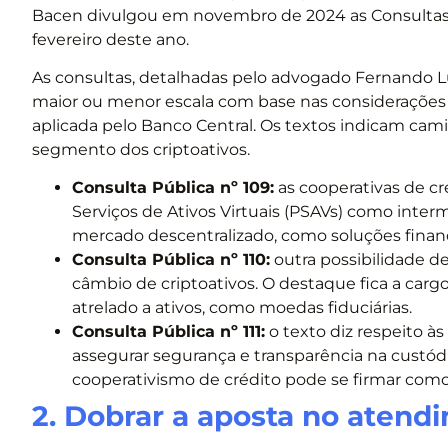
Bacen divulgou em novembro de 2024 as Consultas Púb
fevereiro deste ano.
As consultas, detalhadas pelo advogado Fernando
maior ou menor escala com base nas considerações 
aplicada pelo Banco Central. Os textos indicam cami
segmento dos criptoativos.
Consulta Pública nº 109:
as cooperativas de cr
Serviços de Ativos Virtuais (PSAVs) como inter
mercado descentralizado, como soluções financ
Consulta Pública nº 110:
outra possibilidade d
câmbio de criptoativos. O destaque fica a carg
atrelado a ativos, como moedas fiduciárias.
Consulta Pública nº 111:
o texto diz respeito à
assegurar segurança e transparência na custódi
cooperativismo de crédito pode se firmar com
2. Dobrar a aposta no atend