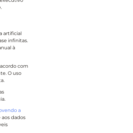
 executivo
e.
rtificial
se infinitas.
anual à
De acordo com
te. O uso
a.
as
ia.
ovendo a
e aos dados
veis