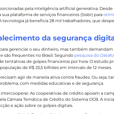
rcionadas pela inteligência artificial generativa. Desde
 sua plataforma de serviços financeiros (Sisbr) para
otimi
 A tecnologia já beneficia 28 mil trabalhadores, que de
alecimento da segurança digita
e para gerenciar o seu dinheiro, mas também demandam
 e são frequentes no Brasil. Segundo
pesquisa do Datafo
e tentativas de golpes financeiros por hora. O estudo pr
à população de R$ 25,5 bilhões em intervalo de 12 meses.
s precisam agir de maneira ativa contra fraudes. Ou seja,
 problema, com medidas educativas e de segurança.
 e intercooperar. As cooperativas de crédito apoiam a ca
a Câmara Temática de Crédito do Sistema OCB. A inici
ção e ação sobre os golpes digitais.