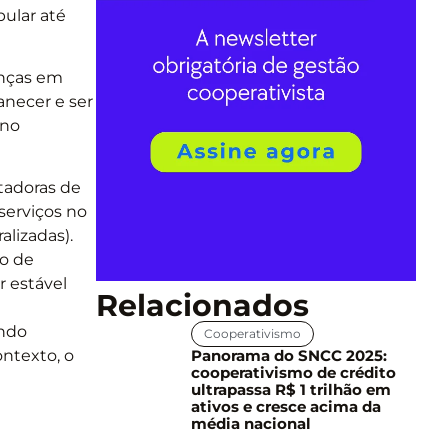
pular até
nças em
anecer e ser
 no
stadoras de
serviços no
lizadas).
do de
r estável
Relacionados
ando
Cooperativismo
Panorama do SNCC 2025:
ontexto, o
cooperativismo de crédito
ultrapassa R$ 1 trilhão em
ativos e cresce acima da
média nacional