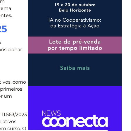
êm
stema
ntes.
25
á
posicionar
ativos, como
 primeiros
er um
 11.563/2023
e ativos
 em curso. O