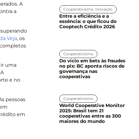
perados. A
Cooperativismo
,
Inovação
ontra a
Entre a eficiência e a
essência: o que ficou do
Cooptech Crédito 2026
, superando
da Veja
, os
 completos
Cooperativismo
Do vício em bets às fraudes
uir uma
no pix: BC aponta riscos de
governança nas
 A
cooperativas
rte e no
Cooperativismo
“As pessoas
World Cooperative Monitor
 em
2025: Brasil tem 21
crédito em
cooperativas entre as 300
maiores do mundo