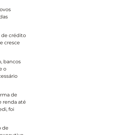
novos
 das
 de crédito
e cresce
o, bancos
e o
cessário
rma de
e renda até
i, foi
o de