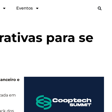
Eventos
ativas para se
nanceiro e
izada em
ack dos