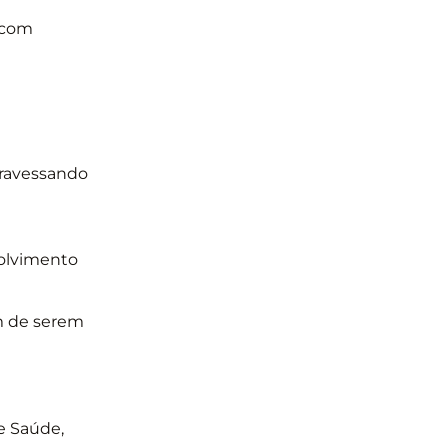
 com
travessando
volvimento
m de serem
e Saúde,