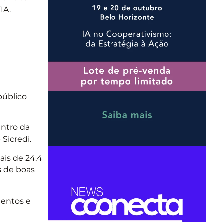
IA.
público
entro da
Sicredi.
ais de 24,4
s de boas
mentos e