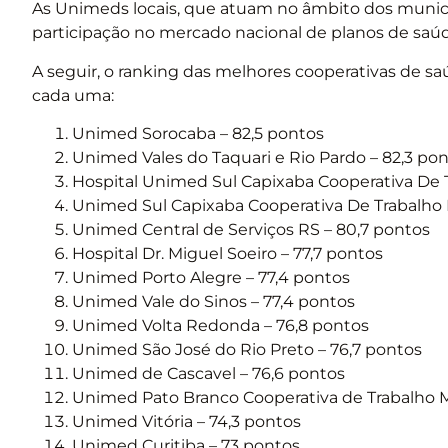
As Unimeds locais, que atuam no âmbito dos municí
participação no mercado nacional de planos de saú
A seguir, o ranking das melhores cooperativas de saú
cada uma:
Unimed Sorocaba – 82,5 pontos
Unimed Vales do Taquari e Rio Pardo – 82,3 po
Hospital Unimed Sul Capixaba Cooperativa De T
Unimed Sul Capixaba Cooperativa De Trabalho 
Unimed Central de Serviços RS – 80,7 pontos
Hospital Dr. Miguel Soeiro – 77,7 pontos
Unimed Porto Alegre – 77,4 pontos
Unimed Vale do Sinos – 77,4 pontos
Unimed Volta Redonda – 76,8 pontos
Unimed São José do Rio Preto – 76,7 pontos
Unimed de Cascavel – 76,6 pontos
Unimed Pato Branco Cooperativa de Trabalho M
Unimed Vitória – 74,3 pontos
Unimed Curitiba – 73 pontos