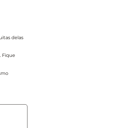
itas delas
. Fique
ismo