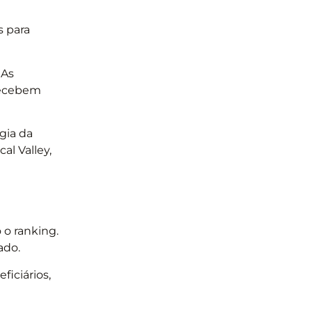
s para
 As
 recebem
gia da
al Valley,
o ranking.
ado.
ficiários,