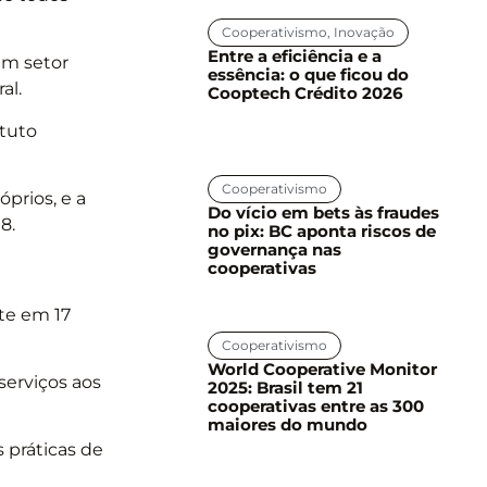
Cooperativismo
,
Inovação
Entre a eficiência e a
um setor
essência: o que ficou do
al.
Cooptech Crédito 2026
ituto
Cooperativismo
prios, e a
Do vício em bets às fraudes
8.
no pix: BC aponta riscos de
governança nas
cooperativas
te em 17
Cooperativismo
World Cooperative Monitor
serviços aos
2025: Brasil tem 21
cooperativas entre as 300
maiores do mundo
 práticas de