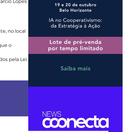
árcio Lopes
e, no local
que o
dos pela Lei