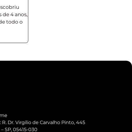
escobriu
 de 4 anos,
 de todo o
.me
R. Dr. Virgílio de Carvalho Pinto, 445
 – SP, 05415-030