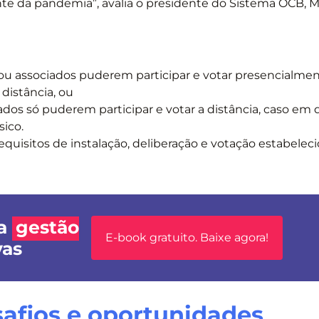
te da pandemia”, avalia o presidente do Sistema OCB, M
s ou associados puderem participar e votar presencialment
distância, ou
iados só puderem participar e votar a distância, caso em 
sico.
uisitos de instalação, deliberação e votação estabeleci
 a
gestão
E-book gratuito. Baixe agora!
vas
safios e oportunidades