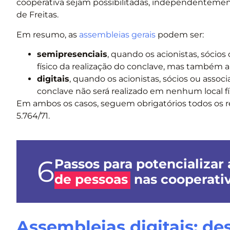
cooperativa sejam possibilitadas, independentemen
de Freitas.
Em resumo, as
assembleias gerais
podem ser:
semipresenciais
, quando os acionistas, sócio
físico da realização do conclave, mas também a 
digitais
, quando os acionistas, sócios ou assoc
conclave não será realizado em nenhum local fí
Em ambos os casos, seguem obrigatórios todos os req
5.764/71.
6
Passos para potencializar
de pessoas
nas cooperati
Assembleias digitais: de