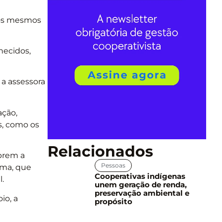
 os mesmos
hecidos,
 a assessora
ação,
s, como os
Relacionados
abrem a
Pessoas
rma, que
Cooperativas indígenas
.
unem geração de renda,
preservação ambiental e
io, a
propósito