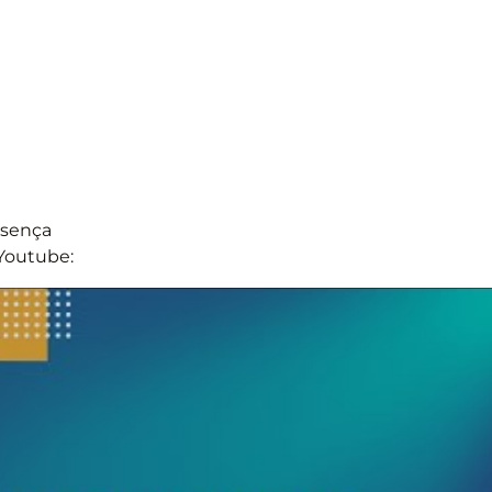
esença
 Youtube: