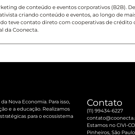
rketing de conteúdo e eventos corporativos (B2B). D
tivista criando conteúdo e eventos, ao longo de mais
ando teve contato direto com cooperativas de crédito
ial da Coonecta.
Contato
 da Nova Economia. Para isso,
ção e a educação. Realizamos
(11) 99434-6227
stratégicas para o ecossistema
contato@coonecta
Estamos no CIVI-CO: 
Pinheiros, São Paulo