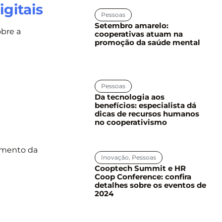
igitais
Pessoas
Setembro amarelo:
obre a
cooperativas atuam na
promoção da saúde mental
Pessoas
Da tecnologia aos
benefícios: especialista dá
dicas de recursos humanos
no cooperativismo
amento da
Inovação
,
Pessoas
Cooptech Summit e HR
Coop Conference: confira
detalhes sobre os eventos de
2024