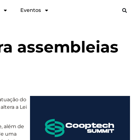
Eventos
ra assembleias
 atuação do
ltera a Lei
e, além de
 de uma